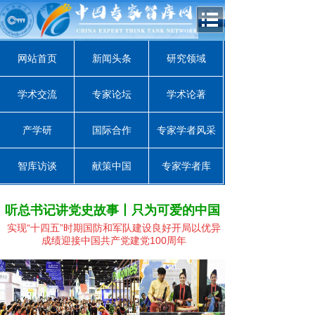
网站首页
新闻头条
研究领域
学术交流
专家论坛
学术论著
产学研
国际合作
专家学者风采
智库访谈
献策中国
专家学者库
听总书记讲党史故事丨只为可爱的中国
实现“十四五”时期国防和军队建设良好开局
以优异
成绩迎接中国共产党建党100周年