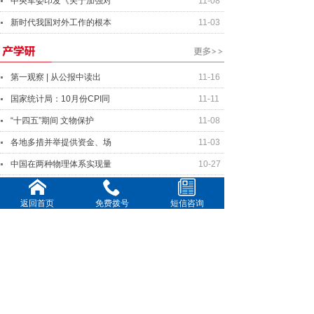
中央军委印发《关于加强对
11-08
新时代我国对外工作的根本
11-03
第一观察 | 从公报中读出
11-16
国家统计局：10月份CPI同
11-11
“十四五”期间 文物保护
11-08
各地多措并举提供资金、场
11-03
中国在两种物理体系实现量
10-27
返回首页
免费拨号
短信咨询
中美元首将就事关两国关系
11-16
美中关系全国委员会年度晚
11-11
全球连线｜你好欧洲：国际
10-20