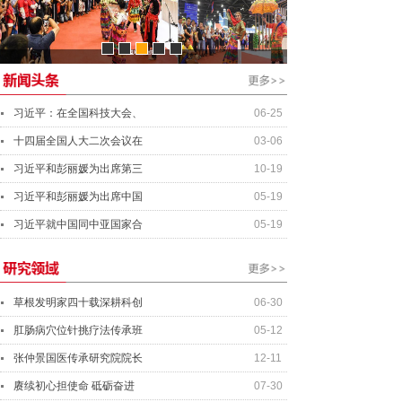
资产管理经理
行业分析师
资深投资总监
总会计师
习近平：在全国科技大会、
06-25
十四届全国人大二次会议在
03-06
习近平和彭丽媛为出席第三
10-19
习近平和彭丽媛为出席中国
05-19
习近平就中国同中亚国家合
05-19
草根发明家四十载深耕科创
06-30
肛肠病穴位针挑疗法传承班
05-12
张仲景国医传承研究院院长
12-11
赓续初心担使命 砥砺奋进
07-30