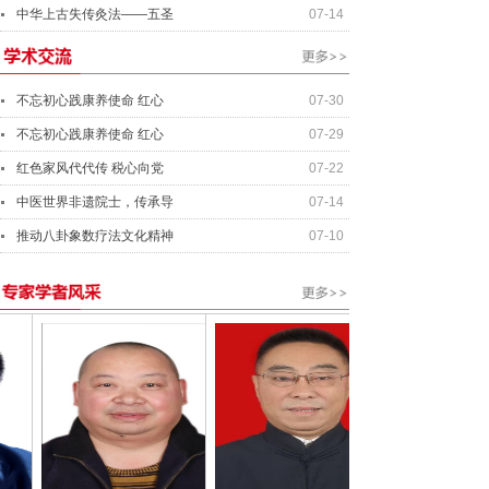
中华上古失传灸法——五圣
07-14
不忘初心践康养使命 红心
07-30
不忘初心践康养使命 红心
07-29
红色家风代代传 税心向党
07-22
中医世界非遗院士，传承导
07-14
推动八卦象数疗法文化精神
07-10