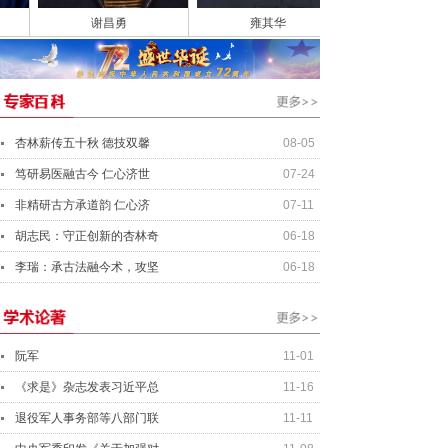
谢昌勇
雍其华
杏林薪传五十秋 德技双馨
08-05
笃研易医融古今 仁心济世
07-24
非精研古方承道韵 仁心济
07-11
胡志民：守正创新的杏林奇
06-18
李瑞：承古法融今术，攻坚
06-18
阮军
11-01
《求是》杂志发表习近平总
11-16
退役军人事务部等八部门联
11-11