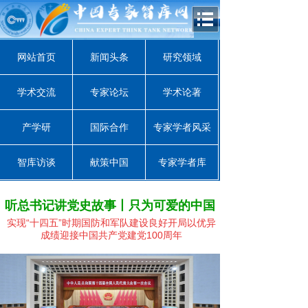
网站首页
新闻头条
研究领域
学术交流
专家论坛
学术论著
产学研
国际合作
专家学者风采
智库访谈
献策中国
专家学者库
听总书记讲党史故事丨只为可爱的中国
实现“十四五”时期国防和军队建设良好开局
以优异
成绩迎接中国共产党建党100周年