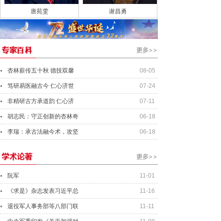
唐苑雯
谢昌勇
杏林薪传五十秋 德技双馨
08-05
笃研易医融古今 仁心济世
07-24
非精研古方承道韵 仁心济
07-11
胡志民：守正创新的杏林奇
06-18
李瑞：承古法融今术，攻坚
06-18
阮军
11-01
《求是》杂志发表习近平总
11-16
退役军人事务部等八部门联
11-11