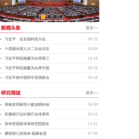
资产管理经理
行业分析师
资深投资总监
总会计师
习近平：在全国科技大会、
06-25
十四届全国人大二次会议在
03-06
习近平和彭丽媛为出席第三
10-19
习近平和彭丽媛为出席中国
05-19
习近平就中国同中亚国家合
05-19
草根发明家四十载深耕科创
06-30
肛肠病穴位针挑疗法传承班
05-12
张仲景国医传承研究院院长
12-11
赓续初心担使命 砥砺奋进
07-30