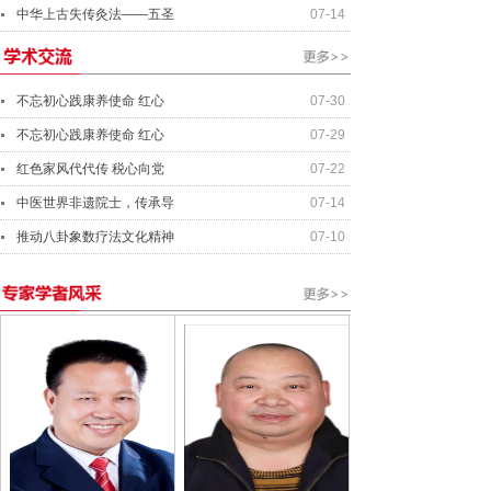
中华上古失传灸法——五圣
07-14
不忘初心践康养使命 红心
07-30
不忘初心践康养使命 红心
07-29
红色家风代代传 税心向党
07-22
中医世界非遗院士，传承导
07-14
推动八卦象数疗法文化精神
07-10