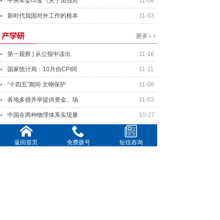
中央军委印发《关于加强对
11-08
新时代我国对外工作的根本
11-03
第一观察 | 从公报中读出
11-16
国家统计局：10月份CPI同
11-11
“十四五”期间 文物保护
11-08
各地多措并举提供资金、场
11-03
中国在两种物理体系实现量
10-27
返回首页
免费拨号
短信咨询
中美元首将就事关两国关系
11-16
美中关系全国委员会年度晚
11-11
全球连线｜你好欧洲：国际
10-20