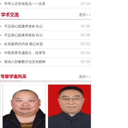
中华上古失传灸法——五圣
07-14
不忘初心践康养使命 红心
07-30
不忘初心践康养使命 红心
07-29
红色家风代代传 税心向党
07-22
中医世界非遗院士，传承导
07-14
推动八卦象数疗法文化精神
07-10