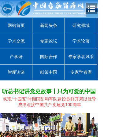
网站首页
新闻头条
研究领域
学术交流
专家论坛
学术论著
产学研
国际合作
专家学者风采
智库访谈
献策中国
专家学者库
听总书记讲党史故事丨只为可爱的中国
实现“十四五”时期国防和军队建设良好开局
以优异
成绩迎接中国共产党建党100周年