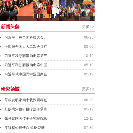
资产管理经理
行业分析师
资深投资总监
总会计师
习近平：在全国科技大会、
06-25
十四届全国人大二次会议在
03-06
习近平和彭丽媛为出席第三
10-19
习近平和彭丽媛为出席中国
05-19
习近平就中国同中亚国家合
05-19
草根发明家四十载深耕科创
06-30
肛肠病穴位针挑疗法传承班
05-12
张仲景国医传承研究院院长
12-11
赓续初心担使命 砥砺奋进
07-30