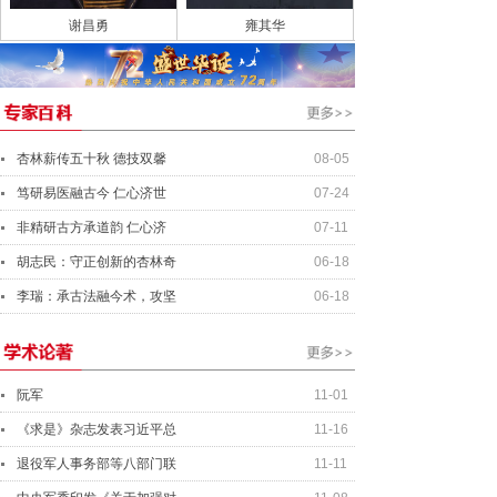
谢昌勇
雍其华
杏林薪传五十秋 德技双馨
08-05
笃研易医融古今 仁心济世
07-24
非精研古方承道韵 仁心济
07-11
胡志民：守正创新的杏林奇
06-18
李瑞：承古法融今术，攻坚
06-18
阮军
11-01
《求是》杂志发表习近平总
11-16
退役军人事务部等八部门联
11-11