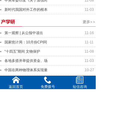
中央军委印发《关于加强对
11-08
新时代我国对外工作的根本
11-03
第一观察 | 从公报中读出
11-16
国家统计局：10月份CPI同
11-11
“十四五”期间 文物保护
11-08
各地多措并举提供资金、场
11-03
中国在两种物理体系实现量
10-27
返回首页
免费拨号
短信咨询
中美元首将就事关两国关系
11-16
美中关系全国委员会年度晚
11-11
全球连线｜你好欧洲：国际
10-20