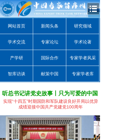
网站首页
新闻头条
研究领域
学术交流
专家论坛
学术论著
产学研
国际合作
专家学者风采
智库访谈
献策中国
专家学者库
听总书记讲党史故事丨只为可爱的中国
实现“十四五”时期国防和军队建设良好开局
以优异
成绩迎接中国共产党建党100周年