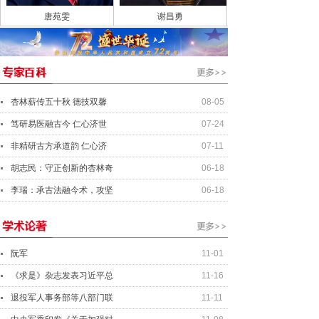
唐苑雯
谢昌勇
杏林薪传五十秋 德技双馨
08-05
笃研易医融古今 仁心济世
07-24
非精研古方承道韵 仁心济
07-11
胡志民：守正创新的杏林奇
06-18
李瑞：承古法融今术，攻坚
06-18
阮军
11-01
《求是》杂志发表习近平总
11-16
退役军人事务部等八部门联
11-11