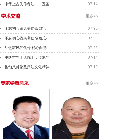
中华上古失传灸法——五圣
07-14
不忘初心践康养使命 红心
07-30
不忘初心践康养使命 红心
07-29
红色家风代代传 税心向党
07-22
中医世界非遗院士，传承导
07-14
推动八卦象数疗法文化精神
07-10