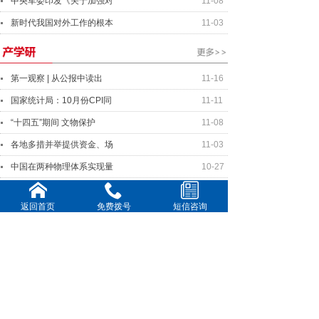
中央军委印发《关于加强对
11-08
新时代我国对外工作的根本
11-03
第一观察 | 从公报中读出
11-16
国家统计局：10月份CPI同
11-11
“十四五”期间 文物保护
11-08
各地多措并举提供资金、场
11-03
中国在两种物理体系实现量
10-27
返回首页
免费拨号
短信咨询
中美元首将就事关两国关系
11-16
美中关系全国委员会年度晚
11-11
全球连线｜你好欧洲：国际
10-20