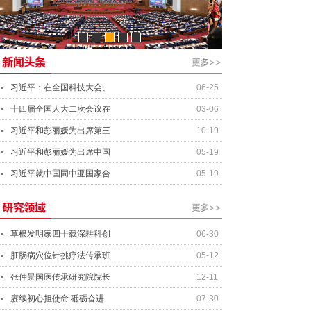
资产管理经理
行业分析师
资深投资总监
总会计师
习近平：在全国科技大会、
06-25
十四届全国人大二次会议在
03-06
习近平和彭丽媛为出席第三
10-19
习近平和彭丽媛为出席中国
05-19
习近平就中国同中亚国家合
05-19
草根发明家四十载深耕科创
06-30
肛肠病穴位针挑疗法传承班
05-12
张仲景国医传承研究院院长
12-11
赓续初心担使命 砥砺奋进
07-30