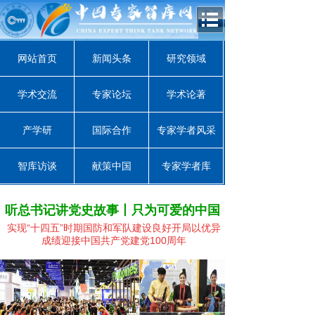
网站首页
新闻头条
研究领域
学术交流
专家论坛
学术论著
产学研
国际合作
专家学者风采
智库访谈
献策中国
专家学者库
听总书记讲党史故事丨只为可爱的中国
实现“十四五”时期国防和军队建设良好开局
以优异
成绩迎接中国共产党建党100周年