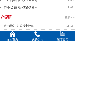
中央军委印发《关于加强对
11-08
新时代我国对外工作的根本
11-03
第一观察 | 从公报中读出
11-16
国家统计局：10月份CPI同
11-11
返回首页
免费拨号
短信咨询
“十四五”期间 文物保护
11-08
各地多措并举提供资金、场
11-03
中国在两种物理体系实现量
10-27
中美元首将就事关两国关系
11-16
美中关系全国委员会年度晚
11-11
全球连线｜你好欧洲：国际
10-20