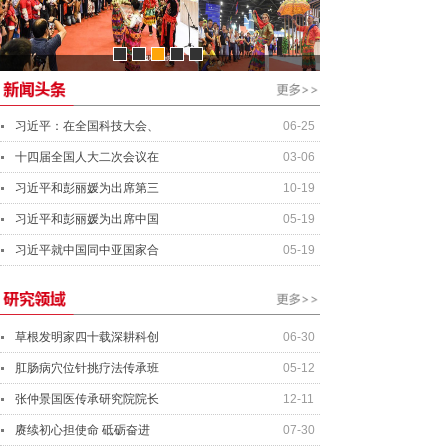
资产管理经理
行业分析师
资深投资总监
总会计师
习近平：在全国科技大会、
06-25
十四届全国人大二次会议在
03-06
习近平和彭丽媛为出席第三
10-19
习近平和彭丽媛为出席中国
05-19
习近平就中国同中亚国家合
05-19
草根发明家四十载深耕科创
06-30
肛肠病穴位针挑疗法传承班
05-12
张仲景国医传承研究院院长
12-11
赓续初心担使命 砥砺奋进
07-30