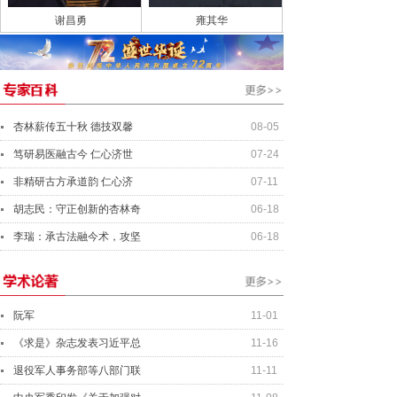
谢昌勇
雍其华
杏林薪传五十秋 德技双馨
08-05
笃研易医融古今 仁心济世
07-24
非精研古方承道韵 仁心济
07-11
胡志民：守正创新的杏林奇
06-18
李瑞：承古法融今术，攻坚
06-18
阮军
11-01
《求是》杂志发表习近平总
11-16
退役军人事务部等八部门联
11-11