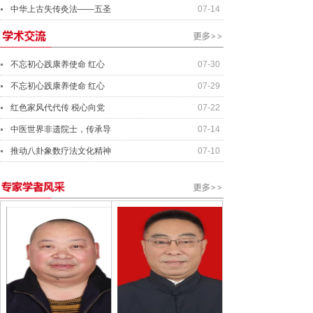
中华上古失传灸法——五圣
07-14
不忘初心践康养使命 红心
07-30
不忘初心践康养使命 红心
07-29
红色家风代代传 税心向党
07-22
中医世界非遗院士，传承导
07-14
推动八卦象数疗法文化精神
07-10